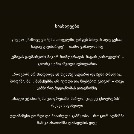
სიახლეები
ვიდეო: „ჩამოვედი ჩემს სოფელში, ვიწყებ სახლის აღდგენას,
სადაც გავიზარდე“ – თამო ვაშალომიძე
„უშიკას გაუმარჯოს! მაგარ მომღერალს, მაგარ ქართველს!“ –
გიორგი უშიკიშვილი იუბილარია
„როგორ არ მინდოდა ამ თემაზე საუბარი და ჩემი ბრალია..
ბოდიში, მა… მამაჩემმა არ იცოდა და ნიუსებით გაიგო“ – თიკა
ჯამბურია მელანომას დიაგნოზზე
„ახა­ლი ეტა­პია ჩემს ცხოვ­რე­ბა­ში, მარ­ტო, ცალ­კე ცხოვ­რე­ბის“ –
რუსკა მაყაშვილი
ულამაზესი ტორტი და მხიარული განწყობა – როგორ აღნიშნა
მანიკა ასათიანმა დაბადების დღე