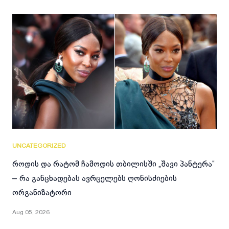
UNCATEGORIZED
როდის და რატომ ჩამოდის თბილისში „შავი პანტერა“
– რა განცხადებას ავრცელებს ღონისძიების
ორგანიზატორი
Aug 05, 2026