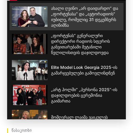
ახალი ღვინო „არ დაიდარდო“ და
„ფორტუნასა“ და „ავტორადიოს“
იუბილე, რომელიც 31 დეკემბერს
აღინიშნა
„ფორტუნას“ გენერალური
დირექტორი რადიოს სფეროს
განვითარებაში შეტანილი
წვლილისთვის დაჯილდოვდა
Elite Model Look Georgia 2025-ის
გამარჯვებულები გამოვლინდნენ
„არტ ჰოლში“ „პერსონა 2025“-ის
დაჯილდოების ცერემონია
გაიმართა
მომღერალ ლაიმა ვაიკულეს
დაუვიწყარი კონცერტი
წასაკითხი