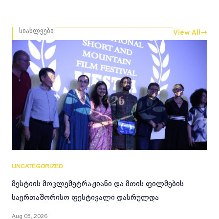
View All
სიახლეები
UNCATEGORIZED
მესტიის მოკლემეტრაჟიანი და მთის ფილმების
საერთაშორისო ფესტივალი დასრულდა
Aug 05, 2026