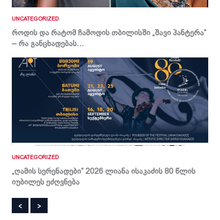
UNCATEGORIZED
UNC
ში
როდის და რატომ ჩამოდის თბილისში „შავი პანტერა“
„ა
– რა განცხადებას...
და 
UNCATEGORIZED
UNC
ა
„ღამის სერენადები“ 2026 ლიანა ისაკაძის 80 წლის
ვი
იუბილეს ეძღვნება
სი
<
>