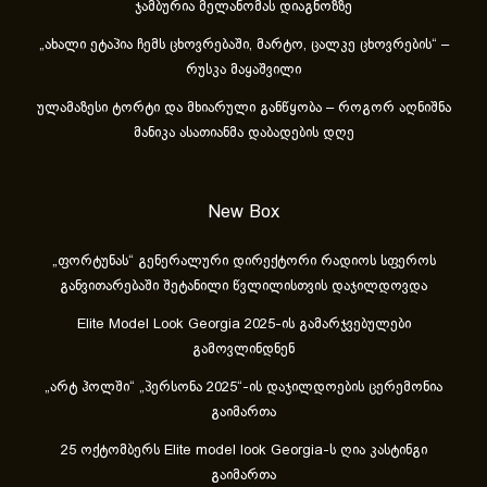
ჯამბურია მელანომას დიაგნოზზე
„ახა­ლი ეტა­პია ჩემს ცხოვ­რე­ბა­ში, მარ­ტო, ცალ­კე ცხოვ­რე­ბის“ –
რუსკა მაყაშვილი
ულამაზესი ტორტი და მხიარული განწყობა – როგორ აღნიშნა
მანიკა ასათიანმა დაბადების დღე
New Box
„ფორტუნას“ გენერალური დირექტორი რადიოს სფეროს
განვითარებაში შეტანილი წვლილისთვის დაჯილდოვდა
Elite Model Look Georgia 2025-ის გამარჯვებულები
გამოვლინდნენ
„არტ ჰოლში“ „პერსონა 2025“-ის დაჯილდოების ცერემონია
გაიმართა
25 ოქტომბერს Elite model look Georgia-ს ღია კასტინგი
გაიმართა