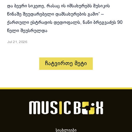
და ბევრი სიკეთე, რასაც ის იმსახურებს მუსიკის
წინაშე შეუდარებელი დამსახურების გამო“ –
ქართული ესტრადის დედოფალს, ნანი ბრეგვაძეს 90
წელი შეუსრულდა
Jul 21, 2026
ჩატვირთე მეტი
სიახლეები