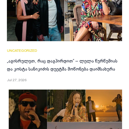
UNCATEGORIZED
„აგისრულეთ, რაც დაგპირდით“ – ლელა წურწუმიას
და კოსტა სანიკიძის დუეტმა მოწონება დაიმსახურა
Jul 27, 2026