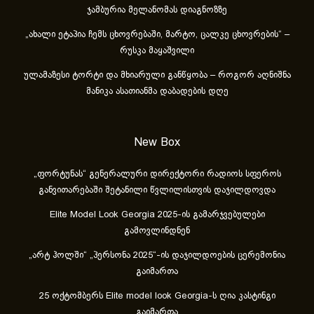
ჯამბურია მელანომას დიაგნოზზე
„ახა­ლი ეტა­პია ჩემს ცხოვ­რე­ბა­ში, მარ­ტო, ცალ­კე ცხოვ­რე­ბის“ –
რუსკა მაყაშვილი
ულამაზესი ტორტი და მხიარული განწყობა – როგორ აღნიშნა
მანიკა ასათიანმა დაბადების დღე
New Box
„ფორტუნას“ გენერალური დირექტორი რადიოს სფეროს
განვითარებაში შეტანილი წვლილისთვის დაჯილდოვდა
Elite Model Look Georgia 2025-ის გამარჯვებულები
გამოვლინდნენ
„არტ ჰოლში“ „პერსონა 2025“-ის დაჯილდოების ცერემონია
გაიმართა
25 ოქტომბერს Elite model look Georgia-ს ღია კასტინგი
გაიმართა