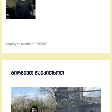
[jwplayer mediaid=”2690″]
ᲒᲘᲠᲩᲔᲕᲗ ᲬᲐᲘᲙᲘᲗᲮᲝᲗ