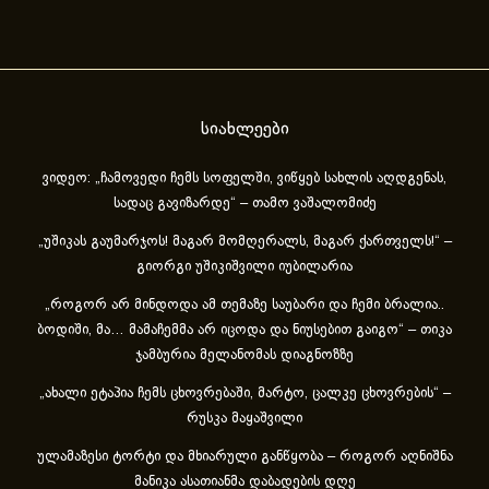
სიახლეები
ვიდეო: „ჩამოვედი ჩემს სოფელში, ვიწყებ სახლის აღდგენას,
სადაც გავიზარდე“ – თამო ვაშალომიძე
„უშიკას გაუმარჯოს! მაგარ მომღერალს, მაგარ ქართველს!“ –
გიორგი უშიკიშვილი იუბილარია
„როგორ არ მინდოდა ამ თემაზე საუბარი და ჩემი ბრალია..
ბოდიში, მა… მამაჩემმა არ იცოდა და ნიუსებით გაიგო“ – თიკა
ჯამბურია მელანომას დიაგნოზზე
„ახა­ლი ეტა­პია ჩემს ცხოვ­რე­ბა­ში, მარ­ტო, ცალ­კე ცხოვ­რე­ბის“ –
რუსკა მაყაშვილი
ულამაზესი ტორტი და მხიარული განწყობა – როგორ აღნიშნა
მანიკა ასათიანმა დაბადების დღე