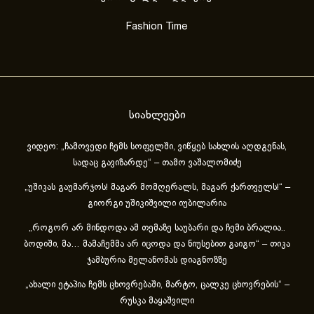
Fashion Time
სიახლეები
ვიდეო: „ჩამოვედი ჩემს სოფელში, ვიწყებ სახლის აღდგენას,
სადაც გავიზარდე“ – თამო ვაშალომიძე
„უშიკას გაუმარჯოს! მაგარ მომღერალს, მაგარ ქართველს!“ –
გიორგი უშიკიშვილი იუბილარია
„როგორ არ მინდოდა ამ თემაზე საუბარი და ჩემი ბრალია..
ბოდიში, მა… მამაჩემმა არ იცოდა და ნიუსებით გაიგო“ – თიკა
ჯამბურია მელანომას დიაგნოზზე
„ახა­ლი ეტა­პია ჩემს ცხოვ­რე­ბა­ში, მარ­ტო, ცალ­კე ცხოვ­რე­ბის“ –
რუსკა მაყაშვილი