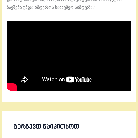
ბავშვმა უნდა იმღეროს საბავშვო სიმღერა.“
ᲒᲘᲠᲩᲔᲕᲗ ᲬᲐᲘᲙᲘᲗᲮᲝᲗ