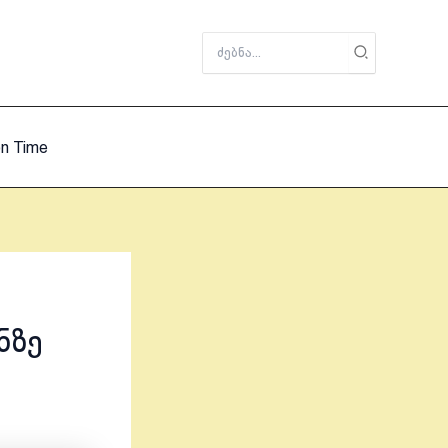
Search
for:
on Time
ნზე