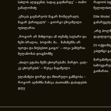
სახლის აღდგენას, სადაც გავიზარდე“ – თამო
რადიოს სფ
ვაშალომიძე
წვლილისთ
„უშიკას გაუმარჯოს! მაგარ მომღერალს,
Elite Model
მაგარ ქართველს!“ – გიორგი უშიკიშვილი
გამარჯვებ
იუბილარია
„არტ ჰოლში
„როგორ არ მინდოდა ამ თემაზე საუბარი და
დაჯილდოებ
ჩემი ბრალია.. ბოდიში, მა… მამაჩემმა არ
25 ოქტომბე
იცოდა და ნიუსებით გაიგო“ – თიკა ჯამბურია
კასტინგი გ
მელანომას დიაგნოზზე
მარჯანიშვი
„ახა­ლი ეტა­პია ჩემს ცხოვ­რე­ბა­ში, მარ­ტო, ცალ­
სამოყვარუ
კე ცხოვ­რე­ბის“ – რუსკა მაყაშვილი
გაიმართა
ულამაზესი ტორტი და მხიარული განწყობა –
როგორ აღნიშნა მანიკა ასათიანმა დაბადების
დღე