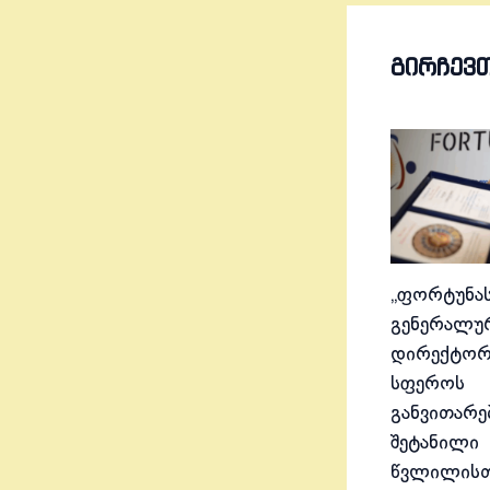
ᲒᲘᲠᲩᲔᲕ
„ფორტუნას
გენერალუ
დირექტორ
სფეროს
განვითარე
შეტანილი
წვლილისთ