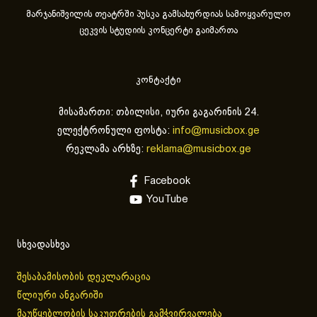
მარჯანიშვილის თეატრში პუსკა გამსახურდიას სამოყვარულო
ცეკვის სტუდიის კონცერტი გაიმართა
კონტაქტი
მისამართი: თბილისი, იური გაგარინის 24.
ელექტრონული ფოსტა:
info@musicbox.ge
რეკლამა არხზე:
reklama@musicbox.ge
Facebook
YouTube
სხვადასხვა
შესაბამისობის დეკლარაცია
წლიური ანგარიში
მაუწყებლობის საკუთრების გამჭვირვალება