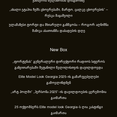
ჯამბურია მელანომას დიაგნოზზე
„ახა­ლი ეტა­პია ჩემს ცხოვ­რე­ბა­ში, მარ­ტო, ცალ­კე ცხოვ­რე­ბის“ –
რუსკა მაყაშვილი
ულამაზესი ტორტი და მხიარული განწყობა – როგორ აღნიშნა
მანიკა ასათიანმა დაბადების დღე
New Box
„ფორტუნას“ გენერალური დირექტორი რადიოს სფეროს
განვითარებაში შეტანილი წვლილისთვის დაჯილდოვდა
Elite Model Look Georgia 2025-ის გამარჯვებულები
გამოვლინდნენ
„არტ ჰოლში“ „პერსონა 2025“-ის დაჯილდოების ცერემონია
გაიმართა
25 ოქტომბერს Elite model look Georgia-ს ღია კასტინგი
გაიმართა