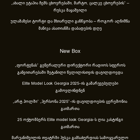
„ახა­ლი ეტა­პია ჩემს ცხოვ­რე­ბა­ში, მარ­ტო, ცალ­კე ცხოვ­რე­ბის“ –
რუსკა მაყაშვილი
ულამაზესი ტორტი და მხიარული განწყობა – როგორ აღნიშნა
მანიკა ასათიანმა დაბადების დღე
New Box
„ფორტუნას“ გენერალური დირექტორი რადიოს სფეროს
განვითარებაში შეტანილი წვლილისთვის დაჯილდოვდა
Elite Model Look Georgia 2025-ის გამარჯვებულები
გამოვლინდნენ
„არტ ჰოლში“ „პერსონა 2025“-ის დაჯილდოების ცერემონია
გაიმართა
25 ოქტომბერს Elite model look Georgia-ს ღია კასტინგი
გაიმართა
მარჯანიშვილის თეატრში პუსკა გამსახურდიას სამოყვარულო