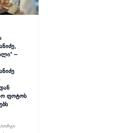
ა
ნიძე,
ილი“ –
ანიძე
ი
დან
სო ფოტოს
ებს
გიორგი