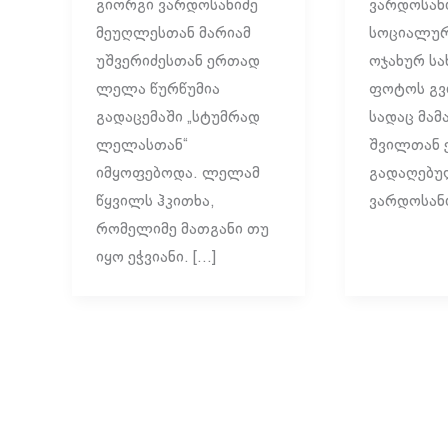
გიორგი ვარდოსანიძე
ვარდოსან
მეუღლესთან მარიამ
სოციალურ
უშვერიძესთან ერთად
ოჯახურ ს
ლელა წურწუმია
ფოტოს გვ
გადაცემაში „სტუმრად
სადაც მამ
ლელასთან“
შვილთან 
იმყოფებოდა. ლელამ
გადაღებულ
წყვილს ჰკითხა,
ვარდოსანი
რომელიმე მათგანი თუ
იყო ეჭვიანი. […]