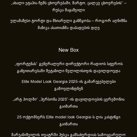
„ახა­ლი ეტა­პია ჩემს ცხოვ­რე­ბა­ში, მარ­ტო, ცალ­კე ცხოვ­რე­ბის“ –
რუსკა მაყაშვილი
ულამაზესი ტორტი და მხიარული განწყობა – როგორ აღნიშნა
მანიკა ასათიანმა დაბადების დღე
New Box
„ფორტუნას“ გენერალური დირექტორი რადიოს სფეროს
განვითარებაში შეტანილი წვლილისთვის დაჯილდოვდა
Elite Model Look Georgia 2025-ის გამარჯვებულები
გამოვლინდნენ
„არტ ჰოლში“ „პერსონა 2025“-ის დაჯილდოების ცერემონია
გაიმართა
25 ოქტომბერს Elite model look Georgia-ს ღია კასტინგი
გაიმართა
მარჯანიშვილის თეატრში პუსკა გამსახურდიას სამოყვარულო