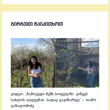
ᲒᲘᲠᲩᲔᲕᲗ ᲬᲐᲘᲙᲘᲗᲮᲝᲗ
ვიდეო: „ჩამოვედი ჩემს სოფელში, ვიწყებ
სახლის აღდგენას, სადაც გავიზარდე“ – თამო
ვაშალომიძე