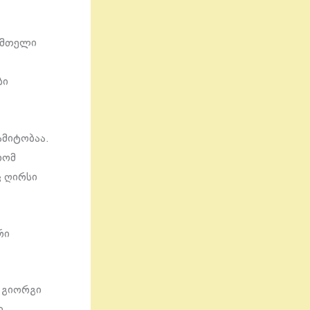
მ მთელი
ბი
ამიტობაა.
რომ
ც ღირსი
რი
 გიორგი
ი,