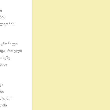
ე
ბის
ილეობის
 ცნობილი
ედგა. რთული
ონეზე
ებით
ვა
ში
ენტული
ილში