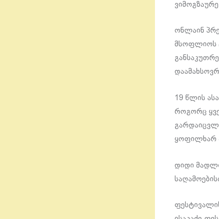
ვიმოგზაურე 
ონლაინ პრე
მსოფლიოს ც
განსაკუთრე
დაამახსოვრ
19 წლის ას
როგორც ყვე
გარდაიცვლე
ყოფილხარ 
დიდი მადლო
საღამოების
ფესტივალის
ისაკაძე.ფე