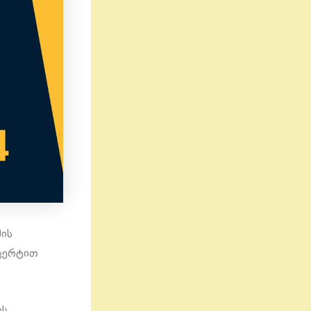
მის
ნცერტით
ოს