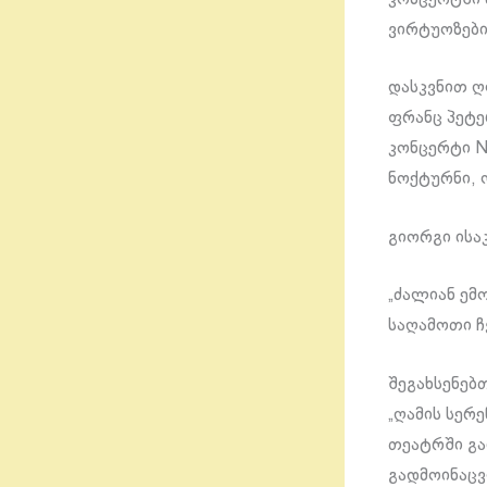
ვირტუოზები
დასკვნით ღ
ფრანც პეტე
კონცერტი N
ნოქტურნი, ო
გიორგი ისა
„ძალიან ემ
საღამოთი ჩ
შეგახსენებ
„ღამის სერ
თეატრში გა
გადმოინაცვ