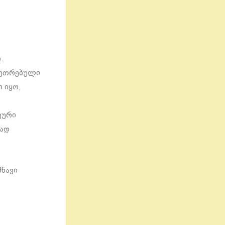
.
აკუთრებული
 იყო,
კური
ვად
შნავი