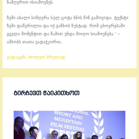
ნამღერით ისიამოვნეს.
ჩემი ახალი სიმღერა სულ ცოტა ხნის წინ გამოვიდა. ტექსტი
ჩემი დაწერილია და იქ ვამბობ ზუსტად, რომ ცხოვრებაში
ყველა მომენტით და წამით უნდა მიიღო სიამოვნება.“ –
ამბობს თათა ვადაჭკორია.
გადაცემა იხილეთ სრულად.
ᲒᲘᲠᲩᲔᲕᲗ ᲬᲐᲘᲙᲘᲗᲮᲝᲗ