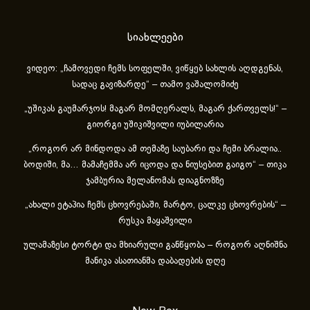
სიახლეები
ვიდეო: „ჩამოვედი ჩემს სოფელში, ვიწყებ სახლის აღდგენას,
სადაც გავიზარდე“ – თამო ვაშალომიძე
„უშიკას გაუმარჯოს! მაგარ მომღერალს, მაგარ ქართველს!“ –
გიორგი უშიკიშვილი იუბილარია
„როგორ არ მინდოდა ამ თემაზე საუბარი და ჩემი ბრალია..
ბოდიში, მა… მამაჩემმა არ იცოდა და ნიუსებით გაიგო“ – თიკა
ჯამბურია მელანომას დიაგნოზზე
„ახა­ლი ეტა­პია ჩემს ცხოვ­რე­ბა­ში, მარ­ტო, ცალ­კე ცხოვ­რე­ბის“ –
რუსკა მაყაშვილი
ულამაზესი ტორტი და მხიარული განწყობა – როგორ აღნიშნა
მანიკა ასათიანმა დაბადების დღე