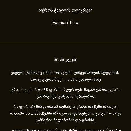
ოქროს ტალღის დღიურები
Fashion Time
სიახლეები
ვიდეო: „ჩამოვედი ჩემს სოფელში, ვიწყებ სახლის აღდგენას,
სადაც გავიზარდე“ – თამო ვაშალომიძე
„უშიკას გაუმარჯოს! მაგარ მომღერალს, მაგარ ქართველს!“ –
გიორგი უშიკიშვილი იუბილარია
„როგორ არ მინდოდა ამ თემაზე საუბარი და ჩემი ბრალია..
ბოდიში, მა… მამაჩემმა არ იცოდა და ნიუსებით გაიგო“ – თიკა
ჯამბურია მელანომას დიაგნოზზე
„ახა­ლი ეტა­პია ჩემს ცხოვ­რე­ბა­ში, მარ­ტო, ცალ­კე ცხოვ­რე­ბის“ –