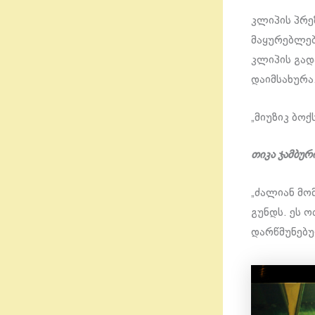
კლიპის პრე
მაყურებლებ
კლიპის გად
დაიმსახურა
„მიუზიკ ბო
თიკა ჯამბური
„ძალიან მო
გუნდს. ეს 
დარწმუნებუ