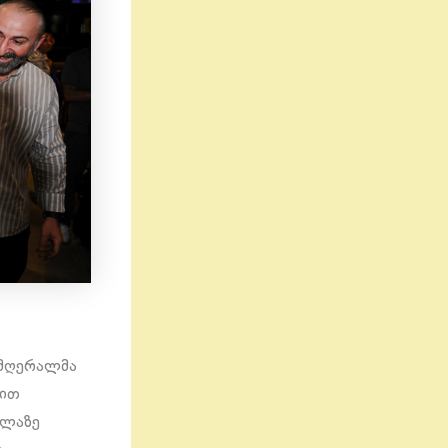
ომღერალმა
ლით
ელაზე