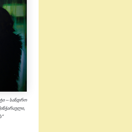
ტი – სანდრო
ჭინჭარაული,
ს“