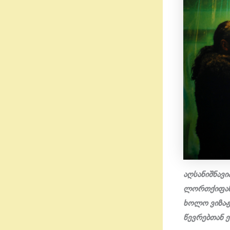
აღსანიშნავ
ლორთქიფანიძ
ხოლო ვიზაჟი
წევრებთან ე