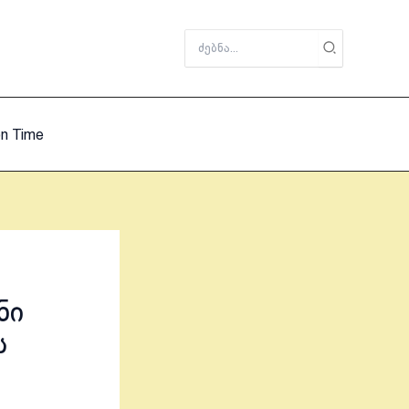
Search
for:
on Time
ნი
ს