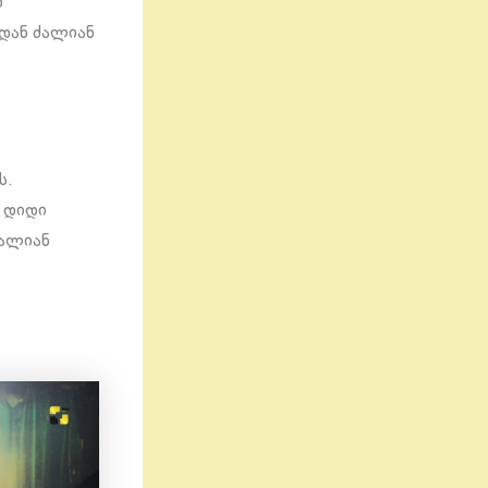
დ
ოდან ძალიან
ს.
ე დიდი
ძალიან