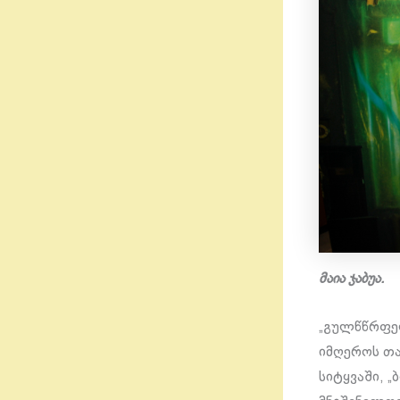
მაია ჯაბუა.
„გულწწრფე
იმღეროს თა
სიტყვაში, 