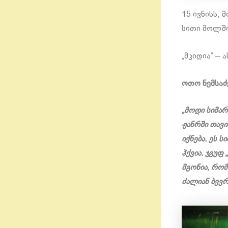
15 ივნისს, 
სითი მოლში
„მკიდია“ – 
ოთო ნემსაძ
„მოდი სიმარ
ჟანრში თავი
იქნება. ეს 
ჰქვია.
ჯგუფ 
მგონია, რომ
ძალიან ბევ