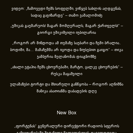
ვიდეო: „ჩამოვედი ჩემს სოფელში, ვიწყებ სახლის აღდგენას,
სადაც გავიზარდე“ – თამო ვაშალომიძე
„უშიკას გაუმარჯოს! მაგარ მომღერალს, მაგარ ქართველს!“ –
გიორგი უშიკიშვილი იუბილარია
„როგორ არ მინდოდა ამ თემაზე საუბარი და ჩემი ბრალია..
ბოდიში, მა… მამაჩემმა არ იცოდა და ნიუსებით გაიგო“ – თიკა
ჯამბურია მელანომას დიაგნოზზე
„ახა­ლი ეტა­პია ჩემს ცხოვ­რე­ბა­ში, მარ­ტო, ცალ­კე ცხოვ­რე­ბის“ –
რუსკა მაყაშვილი
ულამაზესი ტორტი და მხიარული განწყობა – როგორ აღნიშნა
მანიკა ასათიანმა დაბადების დღე
New Box
„ფორტუნას“ გენერალური დირექტორი რადიოს სფეროს