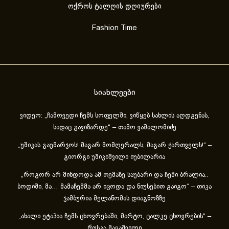
ოქროს ტალღის დღიურები
Fashion Time
სიახლეები
ვიდეო: „ჩამოვედი ჩემს სოფელში, ვიწყებ სახლის აღდგენას,
სადაც გავიზარდე“ – თამო ვაშალომიძე
„უშიკას გაუმარჯოს! მაგარ მომღერალს, მაგარ ქართველს!“ –
გიორგი უშიკიშვილი იუბილარია
„როგორ არ მინდოდა ამ თემაზე საუბარი და ჩემი ბრალია..
ბოდიში, მა… მამაჩემმა არ იცოდა და ნიუსებით გაიგო“ – თიკა
ჯამბურია მელანომას დიაგნოზზე
„ახა­ლი ეტა­პია ჩემს ცხოვ­რე­ბა­ში, მარ­ტო, ცალ­კე ცხოვ­რე­ბის“ –
რუსკა მაყაშვილი