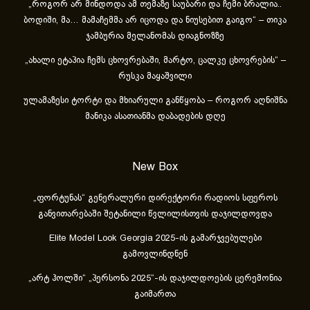
„როგორ არ მინდოდა ამ თემაზე საუბარი და ჩემი ბრალია..
ბოდიში, მა… მამაჩემმა არ იცოდა და ნიუსებით გაიგო“ – თიკა
ჯამბურია მელანომას დიაგნოზზე
„ახა­ლი ეტა­პია ჩემს ცხოვ­რე­ბა­ში, მარ­ტო, ცალ­კე ცხოვ­რე­ბის“ –
რუსკა მაყაშვილი
ულამაზესი ტორტი და მხიარული განწყობა – როგორ აღნიშნა
მანიკა ასათიანმა დაბადების დღე
New Box
„ფორტუნას“ გენერალური დირექტორი რადიოს სფეროს
განვითარებაში შეტანილი წვლილისთვის დაჯილდოვდა
Elite Model Look Georgia 2025-ის გამარჯვებულები
გამოვლინდნენ
„არტ ჰოლში“ „პერსონა 2025“-ის დაჯილდოების ცერემონია
გაიმართა