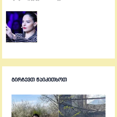
ᲒᲘᲠᲩᲔᲕᲗ ᲬᲐᲘᲙᲘᲗᲮᲝᲗ