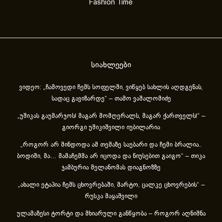
Fashion Time
სიახლეები
ვიდეო: „ჩამოვედი ჩემს სოფელში, ვიწყებ სახლის აღდგენას,
სადაც გავიზარდე“ – თამო ვაშალომიძე
„უშიკას გაუმარჯოს! მაგარ მომღერალს, მაგარ ქართველს!“ –
გიორგი უშიკიშვილი იუბილარია
„როგორ არ მინდოდა ამ თემაზე საუბარი და ჩემი ბრალია..
ბოდიში, მა… მამაჩემმა არ იცოდა და ნიუსებით გაიგო“ – თიკა
ჯამბურია მელანომას დიაგნოზზე
„ახა­ლი ეტა­პია ჩემს ცხოვ­რე­ბა­ში, მარ­ტო, ცალ­კე ცხოვ­რე­ბის“ –
რუსკა მაყაშვილი
ულამაზესი ტორტი და მხიარული განწყობა – როგორ აღნიშნა