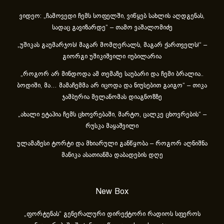
ვიდეო: „ჩამოვედი ჩემს სოფელში, ვიწყებ სახლის აღდგენას,
სადაც გავიზარდე“ – თამო ვაშალომიძე
„უშიკას გაუმარჯოს! მაგარ მომღერალს, მაგარ ქართველს!“ –
გიორგი უშიკიშვილი იუბილარია
„როგორ არ მინდოდა ამ თემაზე საუბარი და ჩემი ბრალია..
ბოდიში, მა… მამაჩემმა არ იცოდა და ნიუსებით გაიგო“ – თიკა
ჯამბურია მელანომას დიაგნოზზე
„ახა­ლი ეტა­პია ჩემს ცხოვ­რე­ბა­ში, მარ­ტო, ცალ­კე ცხოვ­რე­ბის“ –
რუსკა მაყაშვილი
ულამაზესი ტორტი და მხიარული განწყობა – როგორ აღნიშნა
მანიკა ასათიანმა დაბადების დღე
New Box
„ფორტუნას“ გენერალური დირექტორი რადიოს სფეროს