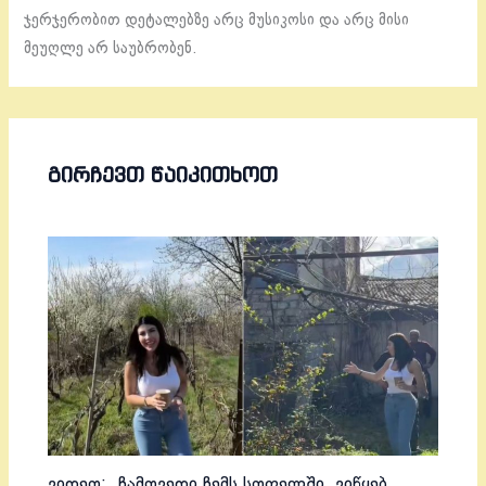
ჯერჯერობით დეტალებზე არც მუსიკოსი და არც მისი
მეუღლე არ საუბრობენ.
ᲒᲘᲠᲩᲔᲕᲗ ᲬᲐᲘᲙᲘᲗᲮᲝᲗ
ვიდეო: „ჩამოვედი ჩემს სოფელში, ვიწყებ