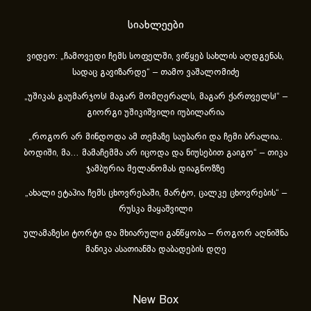
სიახლეები
ვიდეო: „ჩამოვედი ჩემს სოფელში, ვიწყებ სახლის აღდგენას,
სადაც გავიზარდე“ – თამო ვაშალომიძე
„უშიკას გაუმარჯოს! მაგარ მომღერალს, მაგარ ქართველს!“ –
გიორგი უშიკიშვილი იუბილარია
„როგორ არ მინდოდა ამ თემაზე საუბარი და ჩემი ბრალია..
ბოდიში, მა… მამაჩემმა არ იცოდა და ნიუსებით გაიგო“ – თიკა
ჯამბურია მელანომას დიაგნოზზე
„ახა­ლი ეტა­პია ჩემს ცხოვ­რე­ბა­ში, მარ­ტო, ცალ­კე ცხოვ­რე­ბის“ –
რუსკა მაყაშვილი
ულამაზესი ტორტი და მხიარული განწყობა – როგორ აღნიშნა
მანიკა ასათიანმა დაბადების დღე
New Box