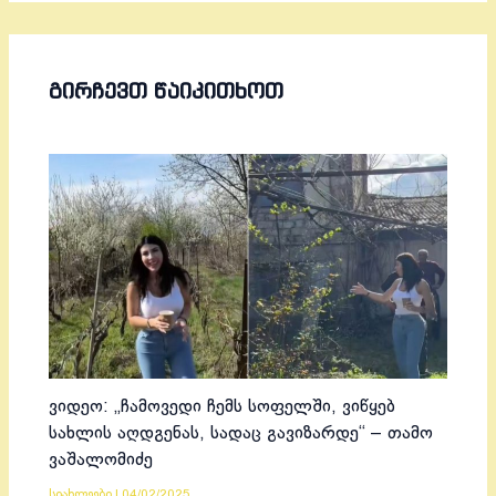
ᲒᲘᲠᲩᲔᲕᲗ ᲬᲐᲘᲙᲘᲗᲮᲝᲗ
ვიდეო: „ჩამოვედი ჩემს სოფელში, ვიწყებ
სახლის აღდგენას, სადაც გავიზარდე“ – თამო
ვაშალომიძე
სიახლეები
|
04/02/2025