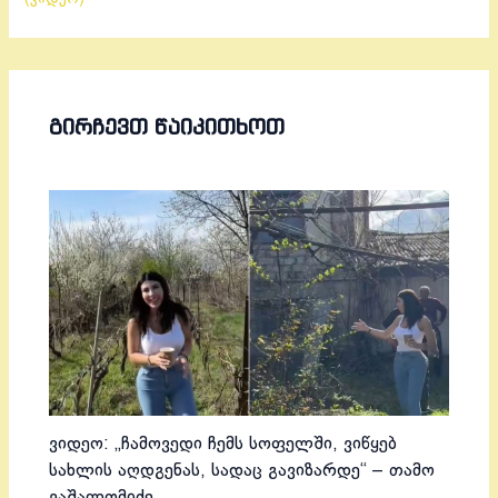
ᲒᲘᲠᲩᲔᲕᲗ ᲬᲐᲘᲙᲘᲗᲮᲝᲗ
ვიდეო: „ჩამოვედი ჩემს სოფელში, ვიწყებ
სახლის აღდგენას, სადაც გავიზარდე“ – თამო
ვაშალომიძე