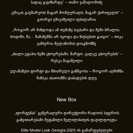
სადაც გავიზარდე“ – თამო ვაშალომიძე
„უშიკას გაუმარჯოს! მაგარ მომღერალს, მაგარ ქართველს!“ –
გიორგი უშიკიშვილი იუბილარია
„როგორ არ მინდოდა ამ თემაზე საუბარი და ჩემი ბრალია..
ბოდიში, მა… მამაჩემმა არ იცოდა და ნიუსებით გაიგო“ – თიკა
ჯამბურია მელანომას დიაგნოზზე
„ახა­ლი ეტა­პია ჩემს ცხოვ­რე­ბა­ში, მარ­ტო, ცალ­კე ცხოვ­რე­ბის“ –
რუსკა მაყაშვილი
ულამაზესი ტორტი და მხიარული განწყობა – როგორ აღნიშნა
მანიკა ასათიანმა დაბადების დღე
New Box
„ფორტუნას“ გენერალური დირექტორი რადიოს სფეროს
განვითარებაში შეტანილი წვლილისთვის დაჯილდოვდა
Elite Model Look Georgia 2025-ის გამარჯვებულები