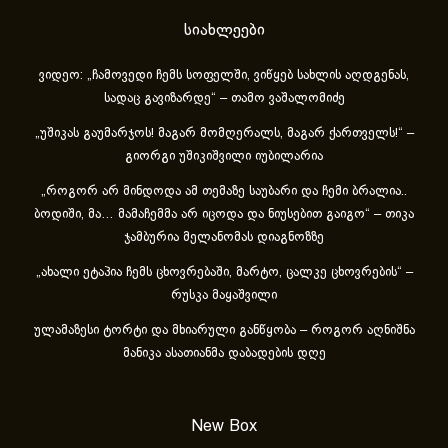
სიახლეები
ვიდეო: „ჩამოვედი ჩემს სოფელში, ვიწყებ სახლის აღდგენას,
სადაც გავიზარდე“ – თამო ვაშალომიძე
„უშიკას გაუმარჯოს! მაგარ მომღერალს, მაგარ ქართველს!“ –
გიორგი უშიკიშვილი იუბილარია
„როგორ არ მინდოდა ამ თემაზე საუბარი და ჩემი ბრალია..
ბოდიში, მა… მამაჩემმა არ იცოდა და ნიუსებით გაიგო“ – თიკა
ჯამბურია მელანომას დიაგნოზზე
„ახა­ლი ეტა­პია ჩემს ცხოვ­რე­ბა­ში, მარ­ტო, ცალ­კე ცხოვ­რე­ბის“ –
რუსკა მაყაშვილი
ულამაზესი ტორტი და მხიარული განწყობა – როგორ აღნიშნა
მანიკა ასათიანმა დაბადების დღე
New Box