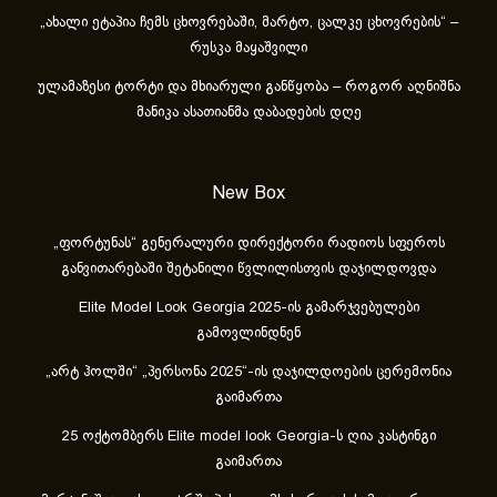
„ახა­ლი ეტა­პია ჩემს ცხოვ­რე­ბა­ში, მარ­ტო, ცალ­კე ცხოვ­რე­ბის“ –
რუსკა მაყაშვილი
ულამაზესი ტორტი და მხიარული განწყობა – როგორ აღნიშნა
მანიკა ასათიანმა დაბადების დღე
New Box
„ფორტუნას“ გენერალური დირექტორი რადიოს სფეროს
განვითარებაში შეტანილი წვლილისთვის დაჯილდოვდა
Elite Model Look Georgia 2025-ის გამარჯვებულები
გამოვლინდნენ
„არტ ჰოლში“ „პერსონა 2025“-ის დაჯილდოების ცერემონია
გაიმართა
25 ოქტომბერს Elite model look Georgia-ს ღია კასტინგი
გაიმართა