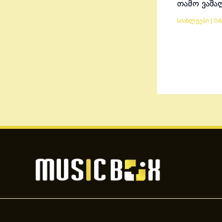
თამო ვაშა
სიახლეები
|
04