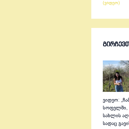
(ვიდეო)
ᲒᲘᲠᲩᲔᲕ
ვიდეო: „ჩა
სოფელში, 
სახლის აღ
სადაც გავ