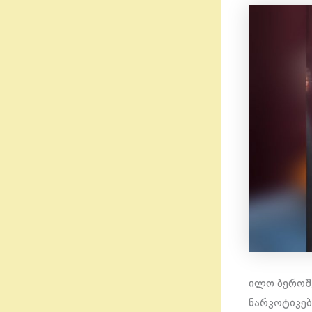
ილო ბეროშვ
ნარკოტიკებ