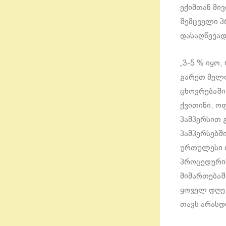
ექიმთან მი
შემცველი პ
დასაღწევად
„3-5 % იყო,
გარეთ მელო
ცხოვრებაში
ქვითინი, ო
პამპერსით 
პამპერსებშ
ურთულესი იყ
პროცედურის
მიმართებაში
ყოველ დღე 
თავს არას