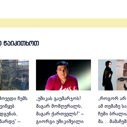
Თ ᲬᲐᲘᲙᲘᲗᲮᲝᲗ
მოვედი ჩემს
„უშიკას გაუმარჯოს!
„როგორ არ
ვიწყებ
მაგარ მომღერალს,
ამ თემაზე ს
დგენას,
მაგარ ქართველს!“ –
ჩემი ბრალია
იზარდე“ –
გიორგი უშიკიშვილი
მა… მამაჩემ