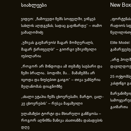
სიახლეები
New Box
ვიდეო: „ჩამოვედი ჩემს სოფელში, ვიწყებ
„ფორტუნას
სახლის აღდგენას, სადაც გავიზარდე“ – თამო
რადიოს სფ
ვაშალომიძე
წვლილისთ
„უშიკას გაუმარჯოს! მაგარ მომღერალს,
Elite Model
მაგარ ქართველს!“ – გიორგი უშიკიშვილი
გამარჯვებ
იუბილარია
„არტ ჰოლში
„როგორ არ მინდოდა ამ თემაზე საუბარი და
დაჯილდოებ
ჩემი ბრალია.. ბოდიში, მა… მამაჩემმა არ
25 ოქტომბე
იცოდა და ნიუსებით გაიგო“ – თიკა ჯამბურია
კასტინგი გ
მელანომას დიაგნოზზე
მარჯანიშვი
„ახა­ლი ეტა­პია ჩემს ცხოვ­რე­ბა­ში, მარ­ტო, ცალ­
სამოყვარუ
კე ცხოვ­რე­ბის“ – რუსკა მაყაშვილი
გაიმართა
ულამაზესი ტორტი და მხიარული განწყობა –
როგორ აღნიშნა მანიკა ასათიანმა დაბადების
დღე