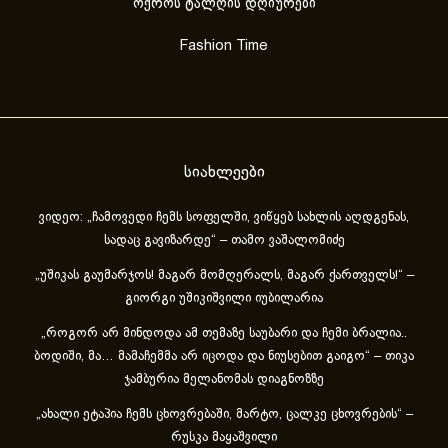
ოქროს ტალღის დღიურები
Fashion Time
სიახლეები
ვიდეო: „ჩამოვედი ჩემს სოფელში, ვიწყებ სახლის აღდგენას,
სადაც გავიზარდე“ – თამო ვაშალომიძე
„უშიკას გაუმარჯოს! მაგარ მომღერალს, მაგარ ქართველს!“ –
გიორგი უშიკიშვილი იუბილარია
„როგორ არ მინდოდა ამ თემაზე საუბარი და ჩემი ბრალია..
ბოდიში, მა… მამაჩემმა არ იცოდა და ნიუსებით გაიგო“ – თიკა
ჯამბურია მელანომას დიაგნოზზე
„ახა­ლი ეტა­პია ჩემს ცხოვ­რე­ბა­ში, მარ­ტო, ცალ­კე ცხოვ­რე­ბის“ –
რუსკა მაყაშვილი