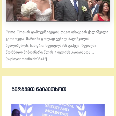
Prime Time-ის დამფუძნებელის თაკო ფხაკაძის ქალიშვილი
გათხოვდა. მარიამი ცოლად ჯემალ ბაღაშვილის
შვილიშვილს, სანდრო ხვედელიანს გაჰყვა. წყვილმა
წორწილი მიმდინარე წლის 7 ივლისს გადაიხადა…
[jwplayer mediaid=”841″]
ᲒᲘᲠᲩᲔᲕᲗ ᲬᲐᲘᲙᲘᲗᲮᲝᲗ