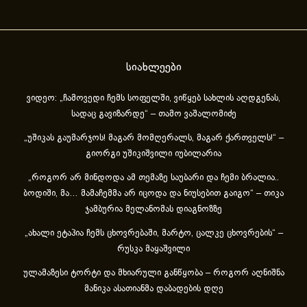
სიახლეები
ვიდეო: „ჩამოვედი ჩემს სოფელში, ვიწყებ სახლის აღდგენას,
სადაც გავიზარდე“ – თამო ვაშალომიძე
„უშიკას გაუმარჯოს! მაგარ მომღერალს, მაგარ ქართველს!“ –
გიორგი უშიკიშვილი იუბილარია
„როგორ არ მინდოდა ამ თემაზე საუბარი და ჩემი ბრალია..
ბოდიში, მა… მამაჩემმა არ იცოდა და ნიუსებით გაიგო“ – თიკა
ჯამბურია მელანომას დიაგნოზზე
„ახა­ლი ეტა­პია ჩემს ცხოვ­რე­ბა­ში, მარ­ტო, ცალ­კე ცხოვ­რე­ბის“ –
რუსკა მაყაშვილი
ულამაზესი ტორტი და მხიარული განწყობა – როგორ აღნიშნა
მანიკა ასათიანმა დაბადების დღე