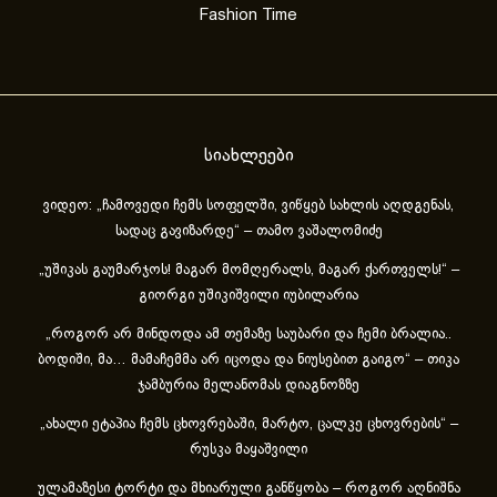
Fashion Time
სიახლეები
ვიდეო: „ჩამოვედი ჩემს სოფელში, ვიწყებ სახლის აღდგენას,
სადაც გავიზარდე“ – თამო ვაშალომიძე
„უშიკას გაუმარჯოს! მაგარ მომღერალს, მაგარ ქართველს!“ –
გიორგი უშიკიშვილი იუბილარია
„როგორ არ მინდოდა ამ თემაზე საუბარი და ჩემი ბრალია..
ბოდიში, მა… მამაჩემმა არ იცოდა და ნიუსებით გაიგო“ – თიკა
ჯამბურია მელანომას დიაგნოზზე
„ახა­ლი ეტა­პია ჩემს ცხოვ­რე­ბა­ში, მარ­ტო, ცალ­კე ცხოვ­რე­ბის“ –
რუსკა მაყაშვილი
ულამაზესი ტორტი და მხიარული განწყობა – როგორ აღნიშნა