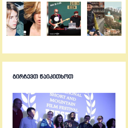
ᲒᲘᲠᲩᲔᲕᲗ ᲬᲐᲘᲙᲘᲗᲮᲝᲗ