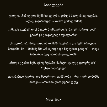
სიახლეები
ვიდეო: „ჩამოვედი ჩემს სოფელში, ვიწყებ სახლის აღდგენას,
სადაც გავიზარდე“ – თამო ვაშალომიძე
„უშიკას გაუმარჯოს! მაგარ მომღერალს, მაგარ ქართველს!“ –
გიორგი უშიკიშვილი იუბილარია
„როგორ არ მინდოდა ამ თემაზე საუბარი და ჩემი ბრალია..
ბოდიში, მა… მამაჩემმა არ იცოდა და ნიუსებით გაიგო“ – თიკა
ჯამბურია მელანომას დიაგნოზზე
„ახა­ლი ეტა­პია ჩემს ცხოვ­რე­ბა­ში, მარ­ტო, ცალ­კე ცხოვ­რე­ბის“ –
რუსკა მაყაშვილი
ულამაზესი ტორტი და მხიარული განწყობა – როგორ აღნიშნა
მანიკა ასათიანმა დაბადების დღე
New Box