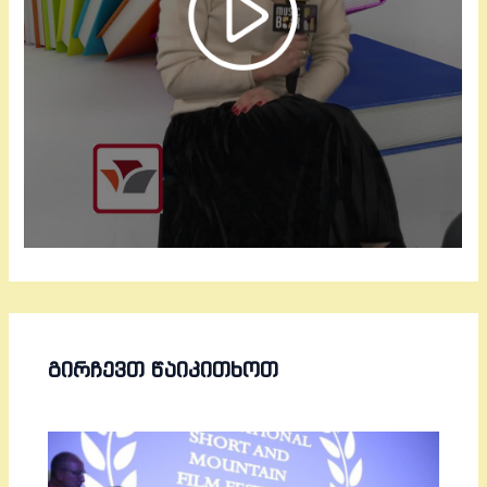
ᲒᲘᲠᲩᲔᲕᲗ ᲬᲐᲘᲙᲘᲗᲮᲝᲗ