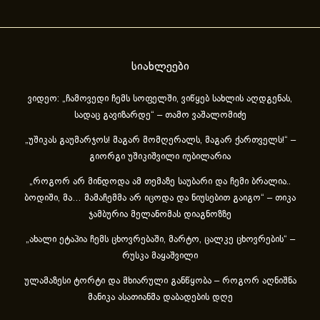
სიახლეები
ვიდეო: „ჩამოვედი ჩემს სოფელში, ვიწყებ სახლის აღდგენას,
სადაც გავიზარდე“ – თამო ვაშალომიძე
„უშიკას გაუმარჯოს! მაგარ მომღერალს, მაგარ ქართველს!“ –
გიორგი უშიკიშვილი იუბილარია
„როგორ არ მინდოდა ამ თემაზე საუბარი და ჩემი ბრალია..
ბოდიში, მა… მამაჩემმა არ იცოდა და ნიუსებით გაიგო“ – თიკა
ჯამბურია მელანომას დიაგნოზზე
„ახა­ლი ეტა­პია ჩემს ცხოვ­რე­ბა­ში, მარ­ტო, ცალ­კე ცხოვ­რე­ბის“ –
რუსკა მაყაშვილი
ულამაზესი ტორტი და მხიარული განწყობა – როგორ აღნიშნა
მანიკა ასათიანმა დაბადების დღე