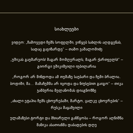
სიახლეები
ვიდეო: „ჩამოვედი ჩემს სოფელში, ვიწყებ სახლის აღდგენას,
სადაც გავიზარდე“ – თამო ვაშალომიძე
„უშიკას გაუმარჯოს! მაგარ მომღერალს, მაგარ ქართველს!“ –
გიორგი უშიკიშვილი იუბილარია
„როგორ არ მინდოდა ამ თემაზე საუბარი და ჩემი ბრალია..
ბოდიში, მა… მამაჩემმა არ იცოდა და ნიუსებით გაიგო“ – თიკა
ჯამბურია მელანომას დიაგნოზზე
„ახა­ლი ეტა­პია ჩემს ცხოვ­რე­ბა­ში, მარ­ტო, ცალ­კე ცხოვ­რე­ბის“ –
რუსკა მაყაშვილი
ულამაზესი ტორტი და მხიარული განწყობა – როგორ აღნიშნა
მანიკა ასათიანმა დაბადების დღე