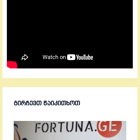
ᲒᲘᲠᲩᲔᲕᲗ ᲬᲐᲘᲙᲘᲗᲮᲝᲗ