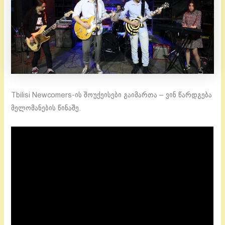
Tbilisi Newcomers-ის შოუქეისები გაიმართა – ვინ წარდგება
მელომანების წინაშე.