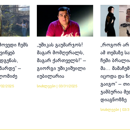
მოვედი ჩემს
„უშიკას გაუმარჯოს!
„როგორ არ
ვიწყებ
მაგარ მომღერალს,
ამ თემაზე ს
დგენას,
მაგარ ქართველს!“ –
ჩემი ბრალია
იზარდე“ –
გიორგი უშიკიშვილი
მა… მამაჩემ
ლომიძე
იუბილარია
იცოდა და ნ
გაიგო“ – თი
/02/2025
სიახლეები
|
03/31/2025
ჯამბურია მ
დიაგნოზზე
სიახლეები
|
03/3