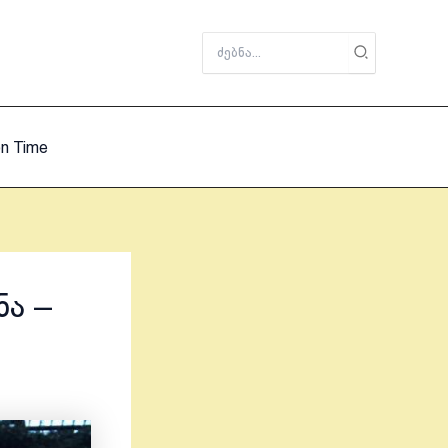
Search
for:
on Time
ნა –