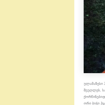
ულამაზესი პ
მეუღლეს, ს
ქორწინებიდ
ორი ბიჭი ჰყ