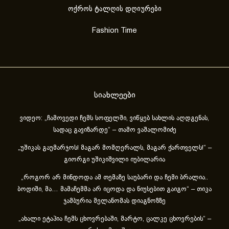
ოქროს ტალღის დღიურები
Fashion Time
სიახლეები
ვიდეო: „ჩამოვედი ჩემს სოფელში, ვიწყებ სახლის აღდგენას,
სადაც გავიზარდე“ – თამო ვაშალომიძე
„უშიკას გაუმარჯოს! მაგარ მომღერალს, მაგარ ქართველს!“ –
გიორგი უშიკიშვილი იუბილარია
„როგორ არ მინდოდა ამ თემაზე საუბარი და ჩემი ბრალია..
ბოდიში, მა… მამაჩემმა არ იცოდა და ნიუსებით გაიგო“ – თიკა
ჯამბურია მელანომას დიაგნოზზე
„ახა­ლი ეტა­პია ჩემს ცხოვ­რე­ბა­ში, მარ­ტო, ცალ­კე ცხოვ­რე­ბის“ –