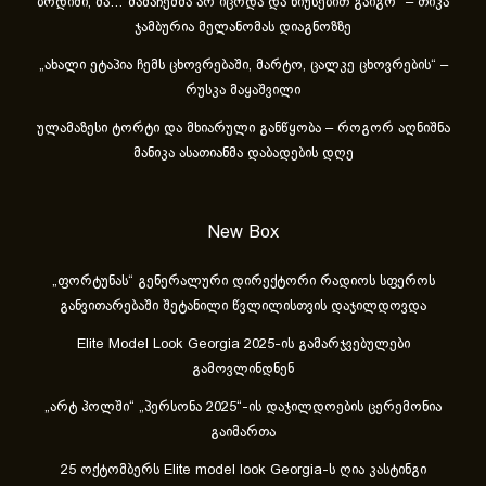
ბოდიში, მა… მამაჩემმა არ იცოდა და ნიუსებით გაიგო“ – თიკა
ჯამბურია მელანომას დიაგნოზზე
„ახა­ლი ეტა­პია ჩემს ცხოვ­რე­ბა­ში, მარ­ტო, ცალ­კე ცხოვ­რე­ბის“ –
რუსკა მაყაშვილი
ულამაზესი ტორტი და მხიარული განწყობა – როგორ აღნიშნა
მანიკა ასათიანმა დაბადების დღე
New Box
„ფორტუნას“ გენერალური დირექტორი რადიოს სფეროს
განვითარებაში შეტანილი წვლილისთვის დაჯილდოვდა
Elite Model Look Georgia 2025-ის გამარჯვებულები
გამოვლინდნენ
„არტ ჰოლში“ „პერსონა 2025“-ის დაჯილდოების ცერემონია
გაიმართა
25 ოქტომბერს Elite model look Georgia-ს ღია კასტინგი