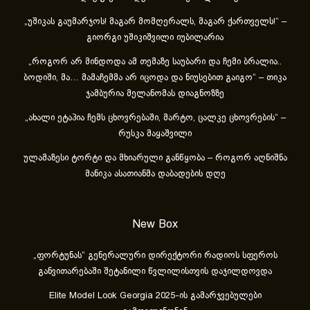
„უშიკას გაუმარჯოს! მაგარ მომღერალს, მაგარ ქართველს!“ –
გიორგი უშიკიშვილი იუბილარია
„როგორ არ მინდოდა ამ თემაზე საუბარი და ჩემი ბრალია..
ბოდიში, მა… მამაჩემმა არ იცოდა და ნიუსებით გაიგო“ – თიკა
ჯამბურია მელანომას დიაგნოზზე
„ახა­ლი ეტა­პია ჩემს ცხოვ­რე­ბა­ში, მარ­ტო, ცალ­კე ცხოვ­რე­ბის“ –
რუსკა მაყაშვილი
ულამაზესი ტორტი და მხიარული განწყობა – როგორ აღნიშნა
მანიკა ასათიანმა დაბადების დღე
New Box
„ფორტუნას“ გენერალური დირექტორი რადიოს სფეროს
განვითარებაში შეტანილი წვლილისთვის დაჯილდოვდა
Elite Model Look Georgia 2025-ის გამარჯვებულები