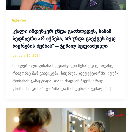
სიახლეები
„ქალი იმ­დენ­ჯერ უნდა გა­თხოვ­დეს, სა­ნამ
ბედ­ნი­ე­რი არ იქ­ნე­ბა, არ უნდა გა­ექ­ცეს ბედ­
ნი­ე­რე­ბის ძებ­ნას“ – ჯემალ სეფიაშვილი
January 10, 2024
მომ­ღე­რა­ლი ცი­სა­ნა სე­ფი­აშ­ვი­ლი მე­სა­მედ და­ო­ჯახ­და.
რო­გორც მან გა­და­ცე­მა “სიც­რუ­ის დე­ტექ­ტორ­ში” სტუმ­
რო­ბი­სას გა­ნა­ცხა­და, თავს ძა­ლი­ან ბედ­ნი­ე­რად
გრძნობს. კომპზი­ტორ­მა და მომ­ღე­რა­მა ჯე­მალ […]