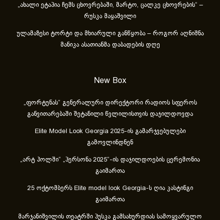
„ახა­ლი ეტა­პია ჩემს ცხოვ­რე­ბა­ში, მარ­ტო, ცალ­კე ცხოვ­რე­ბის“ –
რუსკა მაყაშვილი
ულამაზესი ტორტი და მხიარული განწყობა – როგორ აღნიშნა
მანიკა ასათიანმა დაბადების დღე
New Box
„ფორტუნას“ გენერალური დირექტორი რადიოს სფეროს
განვითარებაში შეტანილი წვლილისთვის დაჯილდოვდა
Elite Model Look Georgia 2025-ის გამარჯვებულები
გამოვლინდნენ
„არტ ჰოლში“ „პერსონა 2025“-ის დაჯილდოების ცერემონია
გაიმართა
25 ოქტომბერს Elite model look Georgia-ს ღია კასტინგი
გაიმართა
მარჯანიშვილის თეატრში პუსკა გამსახურდიას სამოყვარულო