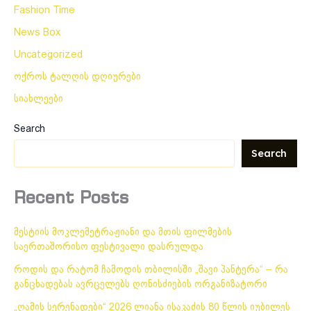
Fashion Time
News Box
Uncategorized
ოქროს ტალღის დღიურები
სიახლეები
Search
Search
Recent Posts
მესტიის მოკლემეტრაჟიანი და მთის ფილმების
საერთაშორისო ფესტივალი დასრულდა
როდის და რატომ ჩამოდის თბილისში „შავი პანტერა“ – რა
განცხადებას ავრცელებს ღონისძიების ორგანიზატორი
„ღამის სერენადები“ 2026 ლიანა ისაკაძის 80 წლის იუბილეს