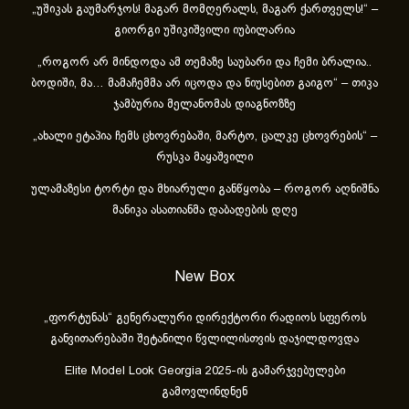
„უშიკას გაუმარჯოს! მაგარ მომღერალს, მაგარ ქართველს!“ –
გიორგი უშიკიშვილი იუბილარია
„როგორ არ მინდოდა ამ თემაზე საუბარი და ჩემი ბრალია..
ბოდიში, მა… მამაჩემმა არ იცოდა და ნიუსებით გაიგო“ – თიკა
ჯამბურია მელანომას დიაგნოზზე
„ახა­ლი ეტა­პია ჩემს ცხოვ­რე­ბა­ში, მარ­ტო, ცალ­კე ცხოვ­რე­ბის“ –
რუსკა მაყაშვილი
ულამაზესი ტორტი და მხიარული განწყობა – როგორ აღნიშნა
მანიკა ასათიანმა დაბადების დღე
New Box
„ფორტუნას“ გენერალური დირექტორი რადიოს სფეროს
განვითარებაში შეტანილი წვლილისთვის დაჯილდოვდა
Elite Model Look Georgia 2025-ის გამარჯვებულები
გამოვლინდნენ