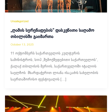
Uncategorized
„ღამის სერენადების“ დასკვნითი საღამო
თბილისში გაიმართა
October 13, 2025
11 ოქტომბერს საქართველოს კულტურის
სამინისტროს, სიიპ „შემოქმედებითი საქართველოს“,
ქალაქ თბილისის მერიის, საქართველოში იტალიის
საელჩოს მხარდაჭერით ლიანა ისაკაძის სახელობის
საერთაშორისო ფესტივალის […]