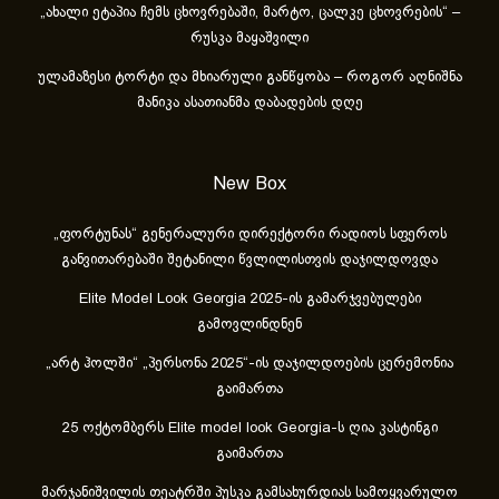
„ახა­ლი ეტა­პია ჩემს ცხოვ­რე­ბა­ში, მარ­ტო, ცალ­კე ცხოვ­რე­ბის“ –
რუსკა მაყაშვილი
ულამაზესი ტორტი და მხიარული განწყობა – როგორ აღნიშნა
მანიკა ასათიანმა დაბადების დღე
New Box
„ფორტუნას“ გენერალური დირექტორი რადიოს სფეროს
განვითარებაში შეტანილი წვლილისთვის დაჯილდოვდა
Elite Model Look Georgia 2025-ის გამარჯვებულები
გამოვლინდნენ
„არტ ჰოლში“ „პერსონა 2025“-ის დაჯილდოების ცერემონია
გაიმართა
25 ოქტომბერს Elite model look Georgia-ს ღია კასტინგი
გაიმართა
მარჯანიშვილის თეატრში პუსკა გამსახურდიას სამოყვარულო