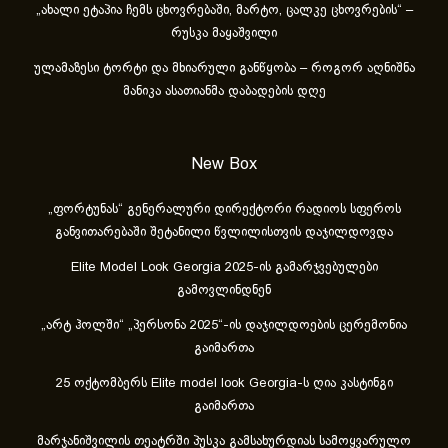
„ახა­ლი ეტა­პია ჩემს ცხოვ­რე­ბა­ში, მარ­ტო, ცალ­კე ცხოვ­რე­ბის“ –
რუსკა მაყაშვილი
ულამაზესი ტორტი და მხიარული განწყობა – როგორ აღნიშნა
მანიკა ასათიანმა დაბადების დღე
New Box
„ფორტუნას“ გენერალური დირექტორი რადიოს სფეროს
განვითარებაში შეტანილი წვლილისთვის დაჯილდოვდა
Elite Model Look Georgia 2025-ის გამარჯვებულები
გამოვლინდნენ
„არტ ჰოლში“ „პერსონა 2025“-ის დაჯილდოების ცერემონია
გაიმართა
25 ოქტომბერს Elite model look Georgia-ს ღია კასტინგი
გაიმართა
მარჯანიშვილის თეატრში პუსკა გამსახურდიას სამოყვარულო