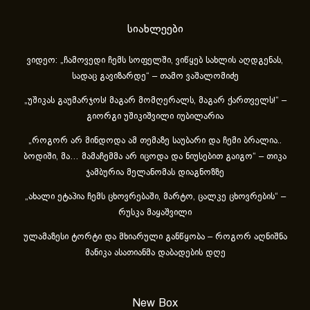
სიახლეები
ვიდეო: „ჩამოვედი ჩემს სოფელში, ვიწყებ სახლის აღდგენას,
სადაც გავიზარდე“ – თამო ვაშალომიძე
„უშიკას გაუმარჯოს! მაგარ მომღერალს, მაგარ ქართველს!“ –
გიორგი უშიკიშვილი იუბილარია
„როგორ არ მინდოდა ამ თემაზე საუბარი და ჩემი ბრალია..
ბოდიში, მა… მამაჩემმა არ იცოდა და ნიუსებით გაიგო“ – თიკა
ჯამბურია მელანომას დიაგნოზზე
„ახა­ლი ეტა­პია ჩემს ცხოვ­რე­ბა­ში, მარ­ტო, ცალ­კე ცხოვ­რე­ბის“ –
რუსკა მაყაშვილი
ულამაზესი ტორტი და მხიარული განწყობა – როგორ აღნიშნა
მანიკა ასათიანმა დაბადების დღე
New Box