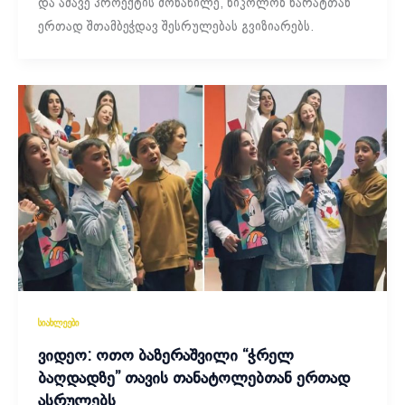
და ამავე პროექტის მონაწილე, ნიკოლოზ ხარატთან
ერთად შთამბეჭდავ შესრულებას გვიზიარებს.
სიახლეები
ვიდეო: ოთო ბაზერაშვილი “ჭრელ
ბაღდადზე” თავის თანატოლებთან ერთად
ასრულებს