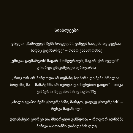
სიახლეები
ვიდეო: „ჩამოვედი ჩემს სოფელში, ვიწყებ სახლის აღდგენას,
სადაც გავიზარდე“ – თამო ვაშალომიძე
„უშიკას გაუმარჯოს! მაგარ მომღერალს, მაგარ ქართველს!“ –
გიორგი უშიკიშვილი იუბილარია
„როგორ არ მინდოდა ამ თემაზე საუბარი და ჩემი ბრალია..
ბოდიში, მა… მამაჩემმა არ იცოდა და ნიუსებით გაიგო“ – თიკა
ჯამბურია მელანომას დიაგნოზზე
„ახა­ლი ეტა­პია ჩემს ცხოვ­რე­ბა­ში, მარ­ტო, ცალ­კე ცხოვ­რე­ბის“ –
რუსკა მაყაშვილი
ულამაზესი ტორტი და მხიარული განწყობა – როგორ აღნიშნა
მანიკა ასათიანმა დაბადების დღე