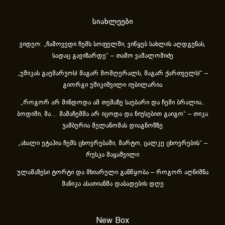
სიახლეები
ვიდეო: „ჩამოვედი ჩემს სოფელში, ვიწყებ სახლის აღდგენას,
სადაც გავიზარდე“ – თამო ვაშალომიძე
„უშიკას გაუმარჯოს! მაგარ მომღერალს, მაგარ ქართველს!“ –
გიორგი უშიკიშვილი იუბილარია
„როგორ არ მინდოდა ამ თემაზე საუბარი და ჩემი ბრალია..
ბოდიში, მა… მამაჩემმა არ იცოდა და ნიუსებით გაიგო“ – თიკა
ჯამბურია მელანომას დიაგნოზზე
„ახა­ლი ეტა­პია ჩემს ცხოვ­რე­ბა­ში, მარ­ტო, ცალ­კე ცხოვ­რე­ბის“ –
რუსკა მაყაშვილი
ულამაზესი ტორტი და მხიარული განწყობა – როგორ აღნიშნა
მანიკა ასათიანმა დაბადების დღე
New Box