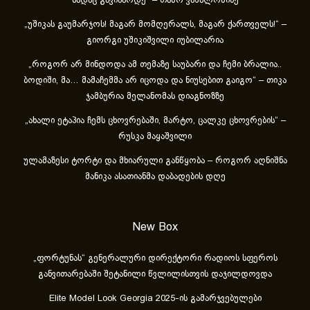
სადაც გავიზარდე“ – თამო ვაშალომიძე
„უშიკას გაუმარჯოს! მაგარ მომღერალს, მაგარ ქართველს!“ –
გიორგი უშიკიშვილი იუბილარია
„როგორ არ მინდოდა ამ თემაზე საუბარი და ჩემი ბრალია..
ბოდიში, მა… მამაჩემმა არ იცოდა და ნიუსებით გაიგო“ – თიკა
ჯამბურია მელანომას დიაგნოზზე
„ახა­ლი ეტა­პია ჩემს ცხოვ­რე­ბა­ში, მარ­ტო, ცალ­კე ცხოვ­რე­ბის“ –
რუსკა მაყაშვილი
ულამაზესი ტორტი და მხიარული განწყობა – როგორ აღნიშნა
მანიკა ასათიანმა დაბადების დღე
New Box
„ფორტუნას“ გენერალური დირექტორი რადიოს სფეროს
განვითარებაში შეტანილი წვლილისთვის დაჯილდოვდა
Elite Model Look Georgia 2025-ის გამარჯვებულები