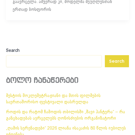
გაავრცელა. ამჯერად კი, მოდელმა მეუღლესთან
ერთად ბოსფორის
Search
Search
ბოლო ჩანაწერები
მესტიის მოკლემეტრაჟიანი და მთის ფილმების
საერთაშორისო ფესტივალი დასრულდა
როდის და რატომ ჩამოდის თბილისში „შავი პანტერა“ – რა
განცხადებას ავრცელებს ღონისძიების ორგანიზატორი
„ღამის სერენადები“ 2026 ლიანა ისაკაძის 80 წლის იუბილეს
ეძღვნება