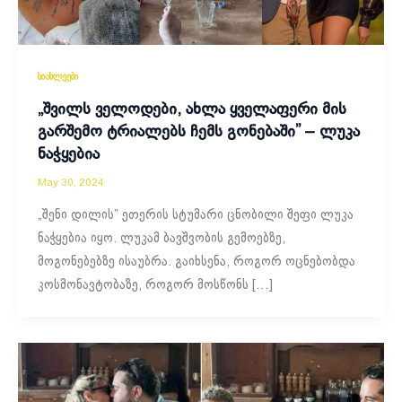
სიახლეები
„შვილს ველოდები, ახლა ყველაფერი მის
გარშემო ტრიალებს ჩემს გონებაში” – ლუკა
ნაჭყებია
May 30, 2024
„შენი დილის” ეთერის სტუმარი ცნობილი შეფი ლუკა
ნაჭყებია იყო. ლუკამ ბავშვობის გემოებზე,
მოგონებებზე ისაუბრა. გაიხსენა, როგორ ოცნებობდა
კოსმონავტობაზე, როგორ მოსწონს […]