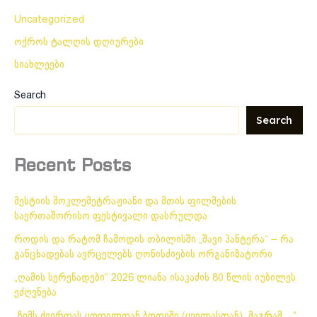
Uncategorized
ოქროს ტალღის დღიურები
სიახლეები
Search
Search
Recent Posts
მესტიის მოკლემეტრაჟიანი და მთის ფილმების
საერთაშორისო ფესტივალი დასრულდა
როდის და რატომ ჩამოდის თბილისში „შავი პანტერა“ – რა
განცხადებას ავრცელებს ღონისძიების ორგანიზატორი
„ღამის სერენადები“ 2026 ლიანა ისაკაძის 80 წლის იუბილეს
ეძღვნება
„ჩემს ძვირფას ყოფილთან ბოდიში (ყველასთან), მაგრამ…“