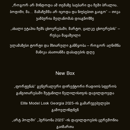
„როგორ არ მინდოდა ამ თემაზე საუბარი და ჩემი ბრალია..
ბოდიში, მა… მამაჩემმა არ იცოდა და ნიუსებით გაიგო“ – თიკა
ჯამბურია მელანომას დიაგნოზზე
„ახა­ლი ეტა­პია ჩემს ცხოვ­რე­ბა­ში, მარ­ტო, ცალ­კე ცხოვ­რე­ბის“ –
რუსკა მაყაშვილი
ულამაზესი ტორტი და მხიარული განწყობა – როგორ აღნიშნა
მანიკა ასათიანმა დაბადების დღე
New Box
„ფორტუნას“ გენერალური დირექტორი რადიოს სფეროს
განვითარებაში შეტანილი წვლილისთვის დაჯილდოვდა
Elite Model Look Georgia 2025-ის გამარჯვებულები
გამოვლინდნენ
„არტ ჰოლში“ „პერსონა 2025“-ის დაჯილდოების ცერემონია
გაიმართა