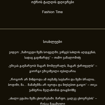
ოქროს ტალღის დღიურები
Fashion Time
სიახლეები
ვიდეო: „ჩამოვედი ჩემს სოფელში, ვიწყებ სახლის აღდგენას,
სადაც გავიზარდე“ – თამო ვაშალომიძე
„უშიკას გაუმარჯოს! მაგარ მომღერალს, მაგარ ქართველს!“ –
გიორგი უშიკიშვილი იუბილარია
„როგორ არ მინდოდა ამ თემაზე საუბარი და ჩემი ბრალია..
ბოდიში, მა… მამაჩემმა არ იცოდა და ნიუსებით გაიგო“ – თიკა
ჯამბურია მელანომას დიაგნოზზე
„ახა­ლი ეტა­პია ჩემს ცხოვ­რე­ბა­ში, მარ­ტო, ცალ­კე ცხოვ­რე­ბის“ –
რუსკა მაყაშვილი