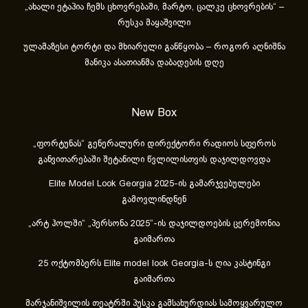
„ახა­ლი ეტა­პია ჩემს ცხოვ­რე­ბა­ში, მარ­ტო, ცალ­კე ცხოვ­რე­ბის“ –
რუსკა მაყაშვილი
ულამაზესი ტორტი და მხიარული განწყობა – როგორ აღნიშნა
მანიკა ასათიანმა დაბადების დღე
New Box
„ფორტუნას“ გენერალური დირექტორი რადიოს სფეროს
განვითარებაში შეტანილი წვლილისთვის დაჯილდოვდა
Elite Model Look Georgia 2025-ის გამარჯვებულები
გამოვლინდნენ
„არტ ჰოლში“ „პერსონა 2025“-ის დაჯილდოების ცერემონია
გაიმართა
25 ოქტომბერს Elite model look Georgia-ს ღია კასტინგი
გაიმართა
მარჯანიშვილის თეატრში პუსკა გამსახურდიას სამოყვარულო