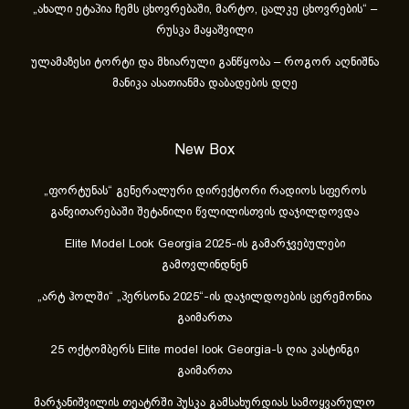
„ახა­ლი ეტა­პია ჩემს ცხოვ­რე­ბა­ში, მარ­ტო, ცალ­კე ცხოვ­რე­ბის“ –
რუსკა მაყაშვილი
ულამაზესი ტორტი და მხიარული განწყობა – როგორ აღნიშნა
მანიკა ასათიანმა დაბადების დღე
New Box
„ფორტუნას“ გენერალური დირექტორი რადიოს სფეროს
განვითარებაში შეტანილი წვლილისთვის დაჯილდოვდა
Elite Model Look Georgia 2025-ის გამარჯვებულები
გამოვლინდნენ
„არტ ჰოლში“ „პერსონა 2025“-ის დაჯილდოების ცერემონია
გაიმართა
25 ოქტომბერს Elite model look Georgia-ს ღია კასტინგი
გაიმართა
მარჯანიშვილის თეატრში პუსკა გამსახურდიას სამოყვარულო