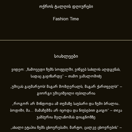
ოქროს ტალღის დღიურები
Fashion Time
სიახლეები
ვიდეო: „ჩამოვედი ჩემს სოფელში, ვიწყებ სახლის აღდგენას,
სადაც გავიზარდე“ – თამო ვაშალომიძე
„უშიკას გაუმარჯოს! მაგარ მომღერალს, მაგარ ქართველს!“ –
გიორგი უშიკიშვილი იუბილარია
„როგორ არ მინდოდა ამ თემაზე საუბარი და ჩემი ბრალია..
ბოდიში, მა… მამაჩემმა არ იცოდა და ნიუსებით გაიგო“ – თიკა
ჯამბურია მელანომას დიაგნოზზე
„ახა­ლი ეტა­პია ჩემს ცხოვ­რე­ბა­ში, მარ­ტო, ცალ­კე ცხოვ­რე­ბის“ –