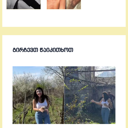
ᲒᲘᲠᲩᲔᲕᲗ ᲬᲐᲘᲙᲘᲗᲮᲝᲗ