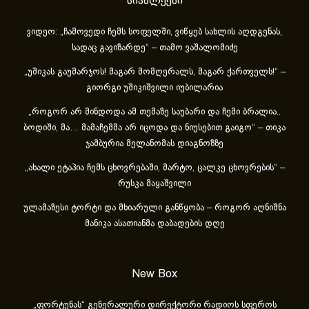
სიახლეები
ვიდეო: „ჩამოვედი ჩემს სოფელში, ვიწყებ სახლის აღდგენას,
სადაც გავიზარდე“ – თამო ვაშალომიძე
„უშიკას გაუმარჯოს! მაგარ მომღერალს, მაგარ ქართველს!“ –
გიორგი უშიკიშვილი იუბილარია
„როგორ არ მინდოდა ამ თემაზე საუბარი და ჩემი ბრალია..
ბოდიში, მა… მამაჩემმა არ იცოდა და ნიუსებით გაიგო“ – თიკა
ჯამბურია მელანომას დიაგნოზზე
„ახა­ლი ეტა­პია ჩემს ცხოვ­რე­ბა­ში, მარ­ტო, ცალ­კე ცხოვ­რე­ბის“ –
რუსკა მაყაშვილი
ულამაზესი ტორტი და მხიარული განწყობა – როგორ აღნიშნა
მანიკა ასათიანმა დაბადების დღე
New Box
„ფორტუნას“ გენერალური დირექტორი რადიოს სფეროს